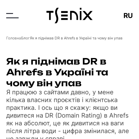
RU
Головна
Блог
Як я піднімав DR в Ahrefs в Україні та чому він упав
Як я піднімав DR в
Ahrefs в Україні та
чому він упав
Я працюю з сайтами давно, у мене
кілька власних проєктів і клієнтська
практика. І ось що я скажу: якщо ви
дивитеся на DR (Domain Rating) в Ahrefs
як на абсолют, це як дивитися на ваги
після літра води - цифра змінилася, але
не завжди у справі.