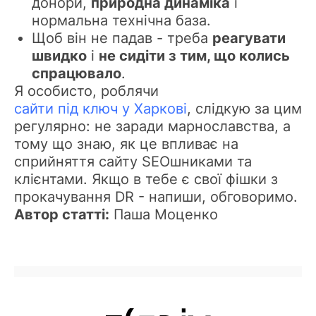
донори,
природна динаміка
і
нормальна технічна база.
Щоб він не падав - треба
реагувати
швидко
і
не сидіти з тим, що колись
спрацювало
.
Я особисто, роблячи
сайти під ключ у Харкові
, слідкую за цим
регулярно: не заради марнославства, а
тому що знаю, як це впливає на
сприйняття сайту SEOшниками та
клієнтами. Якщо в тебе є свої фішки з
прокачування DR - напиши, обговоримо.
Автор статті:
Паша Моценко