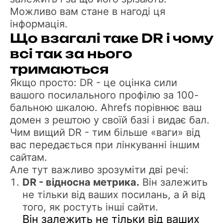
Можливо вам стане в нагоді ця
інформація.
Що взагалі таке DR і чому
всі так за нього
тримаються
Якщо просто: DR - це оцінка сили
вашого посилального профілю за 100-
бальною шкалою. Ahrefs порівнює ваш
домен з рештою у своїй базі і видає бал.
Чим вищий DR - тим більше «ваги» від
вас передається при лінкуванні іншим
сайтам.
Але тут важливо зрозуміти дві речі:
DR - відносна метрика.
Він залежить
не тільки від ваших посилань, а й від
того, як ростуть інші сайти.
Він залежить не тільки від ваших