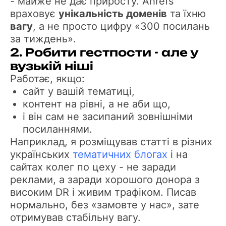
- майже не дає приросту. Ahrefs
враховує
унікальність доменів
та їхню
вагу
, а не просто цифру «300 посилань
за тиждень».
2. Робити гестпости - але у
вузькій ніші
Работає, якщо:
сайт у вашій тематиці,
контент на рівні, а не аби що,
і він сам не засипаний зовнішніми
посиланнями.
Наприклад, я розміщував статті в різних
українських
тематичних блогах
і на
сайтах колег по цеху - не заради
реклами, а заради хорошого донора з
високим DR і живим трафіком. Писав
нормально, без «замовте у нас», зате
отримував стабільну вагу.