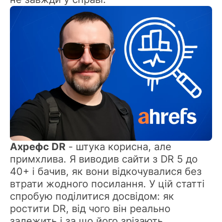
Ахрефс DR
- штука корисна, але
примхлива. Я виводив сайти з DR 5 до
40+ і бачив, як вони відкочувалися без
втрати жодного посилання. У цій статті
спробую поділитися досвідом: як
ростити DR, від чого він реально
залежить і за що його зрізають.