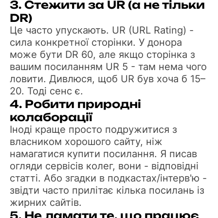
3. Стежити за UR (а не тільки
DR)
Це часто упускають. UR (URL Rating) -
сила конкретної сторінки. У донора
може бути DR 60, але якщо сторінка з
вашим посиланням UR 5 - там нема чого
ловити. Дивлюся, щоб UR був хоча б 15–
20. Тоді сенс є.
4. Робити природні
колаборації
Іноді краще просто подружитися з
власником хорошого сайту, ніж
намагатися купити посилання. Я писав
огляди сервісів колег, вони - відповідні
статті. Або згадки в подкастах/інтерв'ю -
звідти часто прилітає кілька посилань із
жирних сайтів.
5. Не ламати те, що працює