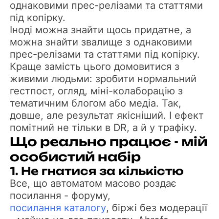
однаковими прес-релізами та статтями
під копірку.
Іноді можна знайти щось придатне, а
можна знайти звалище з однаковими
прес-релізами та статтями під копірку.
Краще замість цього домовитися з
живими людьми: зробити нормальний
гестпост, огляд, міні-колаборацію з
тематичним блогом або медіа. Так,
довше, але результат якісніший. І ефект
помітний не тільки в DR, а й у трафіку.
Що реально працює - мій
особистий набір
1. Не гнатися за кількістю
Все, що автоматом масово роздає
посилання - форуму,
посилання каталогу
, біржі без модерації