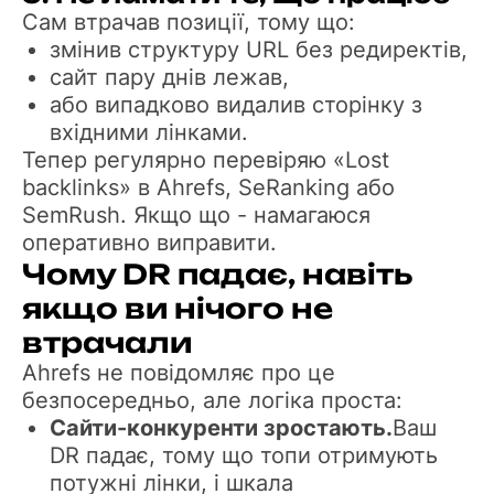
Сам втрачав позиції, тому що:
змінив структуру URL без редиректів,
сайт пару днів лежав,
або випадково видалив сторінку з
вхідними лінками.
Тепер регулярно перевіряю «Lost
backlinks» в Ahrefs, SeRanking або
SemRush. Якщо що - намагаюся
оперативно виправити.
Чому DR падає, навіть
якщо ви нічого не
втрачали
Ahrefs не повідомляє про це
безпосередньо, але логіка проста:
Сайти-конкуренти зростають.
Ваш
DR падає, тому що топи отримують
потужні лінки, і шкала