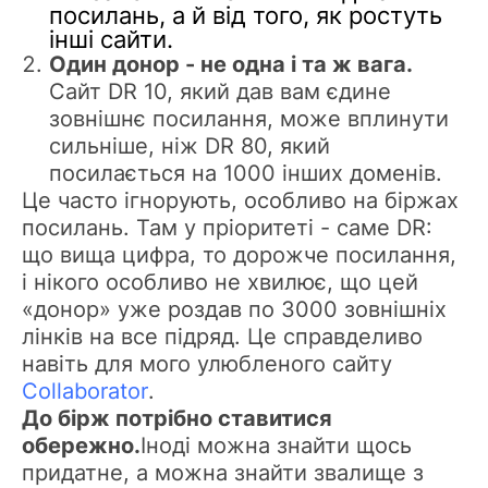
посилань, а й від того, як ростуть
інші сайти.
Один донор - не одна і та ж вага.
Сайт DR 10, який дав вам єдине
зовнішнє посилання, може вплинути
сильніше, ніж DR 80, який
посилається на 1000 інших доменів.
Це часто ігнорують, особливо на біржах
посилань. Там у пріоритеті - саме DR:
що вища цифра, то дорожче посилання,
і нікого особливо не хвилює, що цей
«донор» уже роздав по 3000 зовнішніх
лінків на все підряд. Це справделиво
навіть для мого улюбленого сайту
Collaborator
.
До бірж потрібно ставитися
обережно.
Іноді можна знайти щось
придатне, а можна знайти звалище з