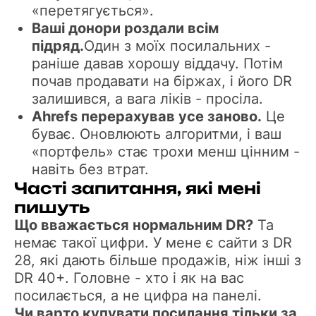
«перетягується».
Ваші донори роздали всім
підряд.
Один з моїх посилальних -
раніше давав хорошу віддачу. Потім
почав продавати на біржах, і його DR
залишився, а вага ліків - просіла.
Ahrefs перерахував усе заново.
Це
буває. Оновлюють алгоритми, і ваш
«портфель» стає трохи менш цінним -
навіть без втрат.
Часті запитання, які мені
пишуть
Що вважається нормальним DR?
Та
немає такої цифри. У мене є сайти з DR
28, які дають більше продажів, ніж інші з
DR 40+. Головне - хто і як на вас
посилається, а не цифра на панелі.
Чи варто купувати посилання тільки за